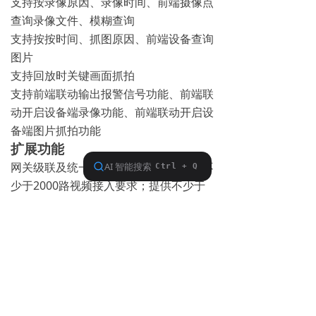
支持按录像原因、录像时间、前端摄像点
查询录像文件、模糊查询
支持按按时间、抓图原因、前端设备查询
图片
支持回放时关键画面抓拍
支持前端联动输出报警信号功能、前端联
动开启设备端录像功能、前端联动开启设
备端图片抓拍功能
扩展功能
网关级联及统一推送：通过扩展应满足不
少于2000路视频接入要求；提供不少于
600M流媒体转发能力；具备满足不少于
30个用户同时在线登陆的基本能力。
视频质量诊断
：通过对接入的视频进行规
则巡检，采用视频质量诊断算法，对视频
图像进行丢失检测、清晰度检测、噪声检
测、冻结检测、遮挡检测，并及时将检测
结果上报上级平台。